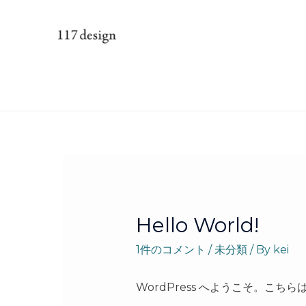
コ
ン
テ
ン
ツ
へ
ス
キ
ッ
プ
Hello World!
1件のコメント
/
未分類
/ By
kei
WordPress へようこそ。