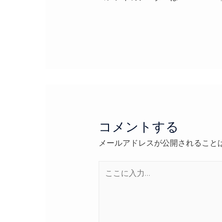
コメントする
メールアドレスが公開されること
こ
こ
に
入
力…